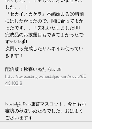
信でした、、！申し訳ございませんで
した、、！
『セカイノカケラ』本編始まる20時前
にはしたかったので、間に合ってよか
ったです、、！失礼いたしました🙇‍♀️
完成品のお披露目もできてよかったで
す✨️✨️✨️🍎❗️
次回から完成したサムネイル使ってい
きます！
配信版！秋森いぬたろLv.28 
https://twitcasting.tv/nostalgic_rain/movie/80
4048218
Nostalgic Rain運営マスコット、今日もお
寝坊の秋森いぬたろでした。おはよう
ございます☀️