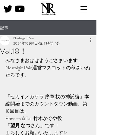
記事
Nostalgic Rain
2024年10月9日
読了時間: 1分
Vol.18！
みなさまおははようごさまいます、
Nostalgic Rain運営マスコットの秋森いぬ
たろです。
「セカイノカケラ 序章 杖の神託編」本
編開始までのカウントダウン動画、第
18回目は、
Princess☆Tail 竹木かぐや役
「
望月 なつ
さん」です！
よろしくお願いいたします✨️