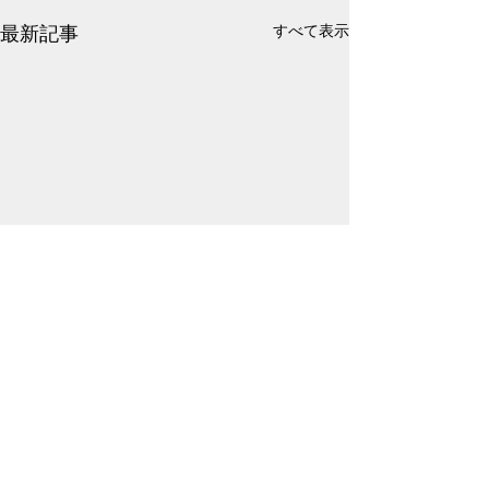
最新記事
すべて表示
そろそろガチで
い病
コメント
皆様こんばんは🌙·̩