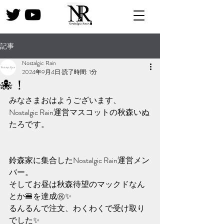
記事
Nostalgic Rain
2024年9月4日
読了時間: 1分
🐙！
みなさまおはようございます、
Nostalgic Rain運営マスコットの秋森いぬ
たろです。
鈴森家に集合したNostalgic Rain運営メン
バー。
そしてお昼は秋森待望のマックドなん
とか🍔を達成㊗️✨
るんるんで注文、わくわくで受け取り
でした✨️