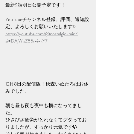
最新9話明日公開予定です！
YouTubeチャンネル登録、評価、通知設
定、よろしくお願いいたします✨️
https://youtube.com/@nostalgic-rain?
si=DAjWlsZ55r-i-kY7
----------
12月8日の配信版！秋森いぬたろはお休
みでした。
朝も昼も夜も夜中も横になってまし
た。
ひさびさ疲労がとれなくてグダってお
りましたが、すっかり元気です🐶