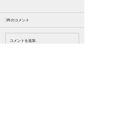
そろそろガチで
い病
2件のコメント
皆様こんばんは🌙·̩
です。みなさん寝
か？？ 鈴森、配
配信ふっかーーつ！
仕方ないんですよ
コメントを追加…
イラストを描く工
いんですよ。ゲー
最新順
し雑談もしたいん
ど、夜に配信とか
。 こういち
2024年9月15日
完全に寝なくなる
と言われてしまっ
わぁーい\(*´∀｀*)/🎉🎉🎉✨プロローグ✨楽し
よ。...
みだ~~~♪
セカイノカケラ本編も待ってます‹‹\( ´꒳`)/››ﾜｸ
ﾜｸ~~~♪
㊙️プロローグの意味をこっそり確認 しまし
た...ｶﾀｶﾀ･･･＼＿ﾍ(´ω｀)...