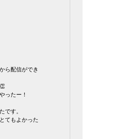
ンから配信ができ

やったー！
たです。
とてもよかった