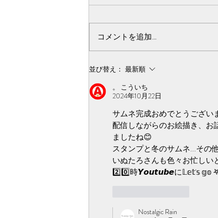
みなさんこんばんは🌙·̩͙ 明日から
また作業三昧の鈴森です🐥 藤咲
がおうちに帰っていきました🧸
コメントを追加…
今週はいろいろ動き始めますね🍀
*゜ キャストオーディションは明
後日で締切です👏 そして今月末
並び替え：
最新順
でクラウドファンディングが終了
。 こういち
します✨...
2024年10月22日
サムネ完成おめでとうございます
配信しながらのお絵描き、お
ましたね😊
スタンプと冬のサムネ...その
いぬたろさんも色々お忙しいと思
2️⃣0️⃣時𝙔𝙤𝙪𝙩𝙪𝙗𝙚に‪𝕃𝕖𝕥'𝕤 𝕘
いいね！
返信
Nostalgic Rain