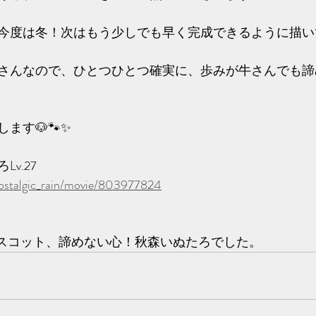
今度は冬！次はもう少しでも早く完成できるように描い
さんなので、ひとつひとつ確実に、歩みが牛さんでも諦
す🐶🐾✨️
v.27 
/nostalgic_rain/movie/803977824
ain運営マスコット、諦めない心！秋森いぬたろでした。