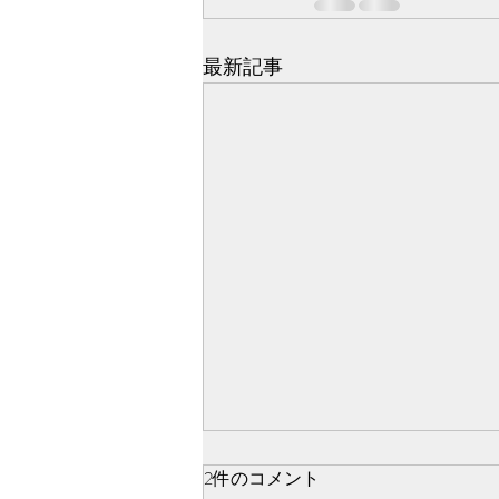
最新記事
ばいばい🧸！！！
2件のコメント