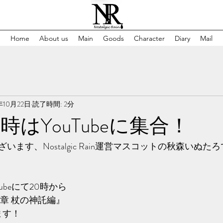
Home
About us
Main
Goods
Character
Diary
Mail
年10月22日
読了時間: 2分
時はYouTubeに集合！
ます、Nostalgic Rain運営マスコットの秋森いぬた
ubeにて20時から
章 杖の神託編』
ます！