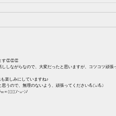
皆様こ
す。
森、
すよ
配信ふっかーーつ！
工程
もし
よ。
ると
と言
👏👏👏
話ししながらなので、大変だったと思いますが、コツコツ頑張
他も楽しみにしていますね♪
うので、無理のないよう、頑張ってください💪('ω'💪)
 𖤐‪εε＝(((((ﾉ･ω･)ﾉ