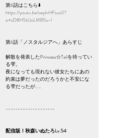
第6話はこちら⬇️
https://youtu.be/oxylnHFsus0?
si=sD8H5tLloLMB5u-l
第6話「ノスタルジアへ」あらすじ
解散を発表したPrincess☆Tailを待ってい
る雫。
夜になっても現れない彼女たちにあの
約束は夢だったのだろうかと不安にな
る雫だったが……
--------------------
配信版！秋森いぬたろLv.54