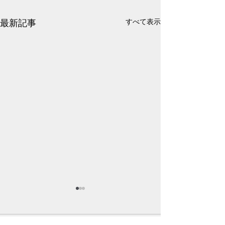
最新記事
すべて表示
そろそろガチで
い病