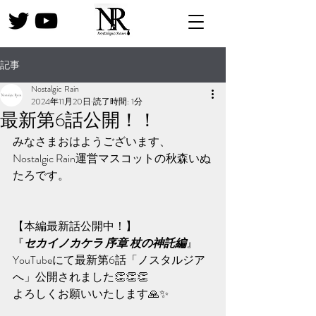
記事
Nostalgic Rain
2024年11月20日
読了時間: 1分
最新第6話公開！！
みなさまおはようございます、
Nostalgic Rain運営マスコットの秋森いぬ
たろです。
【本編最新話公開中！】
『
セカイノカケラ 序章 杖の神託編
』
YouTubeにて最新第6話「ノスタルジア
へ」公開されました👏👏👏
よろしくお願いいたします🙏✨️