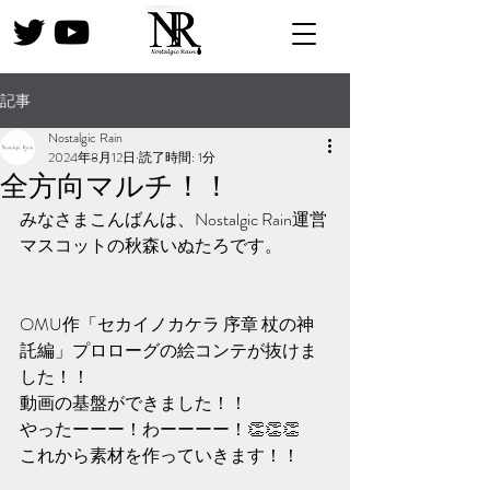
記事
Nostalgic Rain
2024年8月12日
読了時間: 1分
全方向マルチ！！
みなさまこんばんは、Nostalgic Rain運営
マスコットの秋森いぬたろです。
OMU作「セカイノカケラ 序章 杖の神
託編」プロローグの絵コンテが抜けま
した！！
動画の基盤ができました！！
やったーーー！わーーーー！👏👏👏
これから素材を作っていきます！！