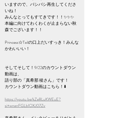
いますので、バシバシ再生してくださ
いね！
みんなとってもすてきです！！✨️✨️✨️
本編に向けてわくわくが止まらない秋
森でございます！！
Princess☆Tailの口上だいすっき！みんな
かわいいい！
そしてそして！9/22のカウントダウン
動画は、
語り部の「真希那 稜さん」です！
カウントダウン動画はこちら！⬇️
https://youtu.be/kZe8LuKWEuE?
si=wnanFGLbIOXJ07Zv