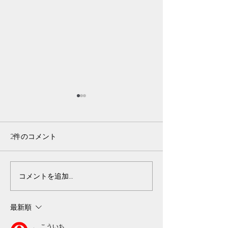
そろそろガチで
い病
2件のコメント
皆様こんばんは🌙·̩
です。みなさん寝
か？？ 鈴森、配
配信ふっかーーつ！
仕方ないんですよ
コメントを追加…
イラストを描く工
いんですよ。ゲー
最新順
し雑談もしたいん
ど、夜に配信とか
。 こういち