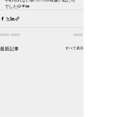
やめられない系YouTuber秋森いぬたろ
でした🐶☔️💤
最新記事
すべて表示