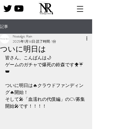
記事
Nostalgic Rain
2025年1月14日
読了時間: 1分
ついに明日は
皆さん、こんばんは🌙
ゲームのガチャで爆死の鈴森です🐥☔️
👑
ついに明日は🔥クラウドファンディン
グ🔥開始！
そして🎤「血濡れの代償編」のCV募集
開始🎤です！！！！