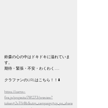
鈴森の心の中はドキドキに溢れていま
す。
期待・緊張・不安・わくわく……
クラファンのURLはこちら！！⬇️
https://camp-
fire.jp/projects/781273/preview?
token=2v7i1r8b&utm_campaign=cp_po_share