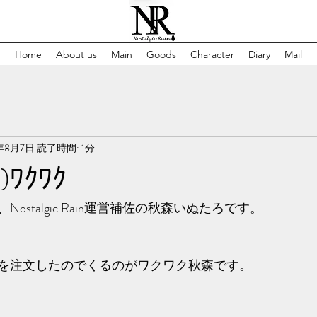
Home
About us
Main
Goods
Character
Diary
Mail
4年8月7日
読了時間: 1分
)ﾜｸﾜｸ
ostalgic Rain運営補佐の秋森いぬたろです。
を注文したのでくるのがワクワク秋森です。