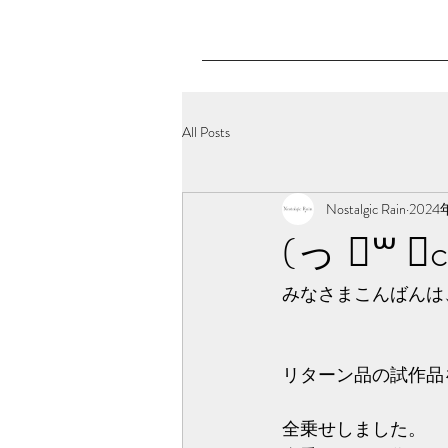
All Posts
Nostalgic Rain
202
(っ ॑꒳ ॑c
みなさまこんばんは、N
リターン品の試作品
全乗せしました。