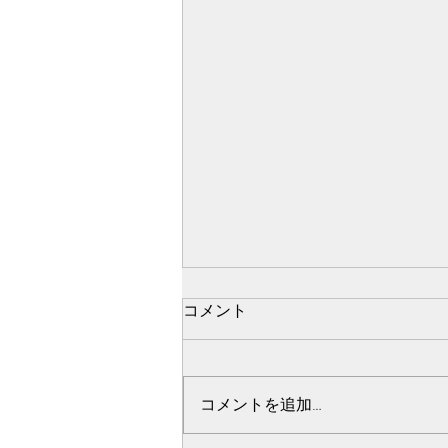
ばいばい🧸！！！
コメント
みなさんこんばんは🌙·̩͙ 明日から
また作業三昧の鈴森です🐥 藤咲
がおうちに帰っていきました🧸
コメントを追加…
今週はいろいろ動き始めますね🍀
*゜ キャストオーディションは明