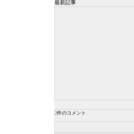
最新記事
ばいばい🧸！！！
2件のコメント
みなさんこんばんは🌙·̩͙ 明日から
また作業三昧の鈴森です🐥 藤咲