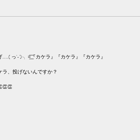
森、
すよ
配信ふっかーーつ！
工程
もし
よ。
ると
と言
 っ'-')╮ =͟͟͞͞『カケラ』『カケラ』『カケラ』
カケラ、投げないんですか？
👏