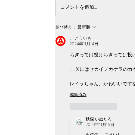
がおうちに帰っていきました🧸
コメントを追加…
今週はいろいろ動き始めますね🍀
*゜ キャストオーディションは明
後日で締切です👏 そして今月末
並び替え：
最新順
でクラウドファンディングが終了
。 こういち
します✨...
2024年11月14日
ちぎっては投げちぎっては投げ……(
……𝕏にはセカイノカケラの
レイラちゃん、かわいいです👏
編集済み
いいね！
返信
秋森 いぬたろ
2024年11月15日
返信先
。 こういち