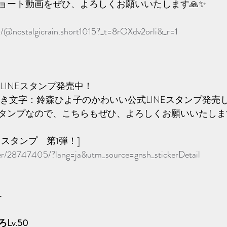
ョート動画をぜひ、よろしくお願いいたします🙏✨️
m/@nostalgicrain.short1015?_t=8rOXdv2orli&_r=1
LINEスタンプ発売中！
書き文字：鈴森ひよ子のかわいい公式LINEスタンプ発売
タンプなので、こちらもぜひ、よろしくお願いいたします
スタンプ　第1弾！]
cker/28747405/?lang=ja&utm_source=gnsh_stickerDetail
-
v.50