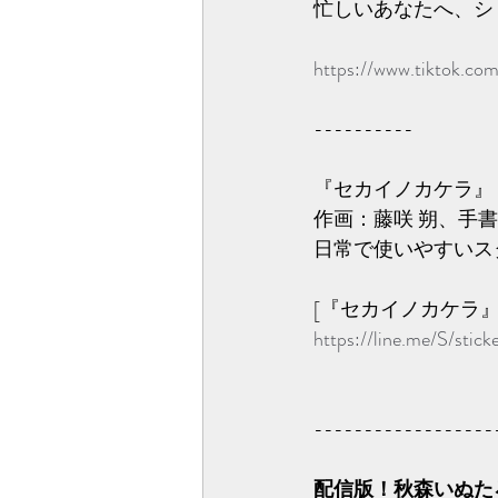
忙しいあなたへ、シ
https://www.tiktok.co
----------
『セカイノカケラ』 
作画：藤咲 朔、手
日常で使いやすいス
[『セカイノカケラ』
https://line.me/S/sti
------------------
配信版！秋森いぬたろL