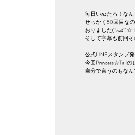
毎日いぬたろ！なんと
せっかく50回目な
おりました(´>ω∂`
そして字幕も前回そ
公式LINEスタン
今回Princess☆T
自分で言うのもなんで