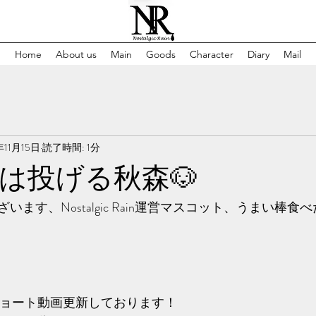
Home
About us
Main
Goods
Character
Diary
Mail
年11月15日
読了時間: 1分
は投げる秋森🐶
ます、Nostalgic Rain運営マスコット、うまい棒
本編ショート動画更新しております！