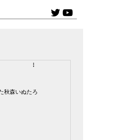
食べた秋森いぬたろ