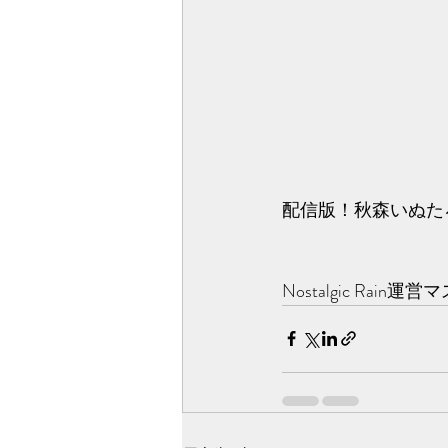
配信版！秋森いぬたろL
Nostalgic R