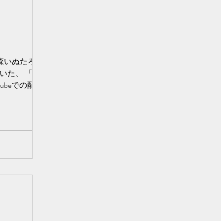
秋森いぬたろで
いた、 「セカ
Tubeでの配信に