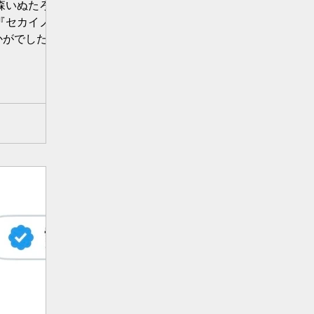
秋森いぬたろで
！ 『セカイノカケ
いかがでしたでし