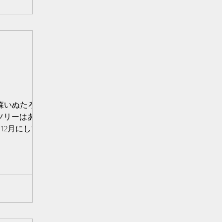
秋森いぬたろで
ツリーはありま
12月にしてはび