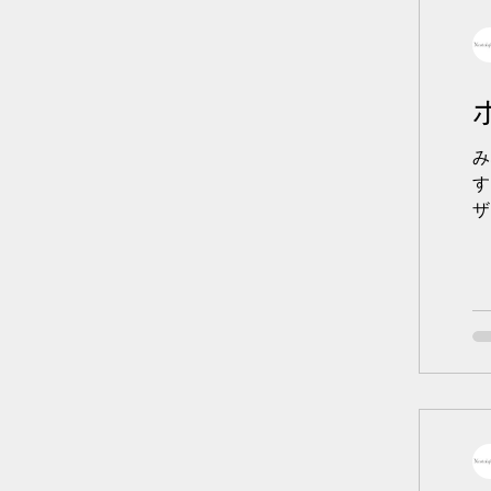
み
す
ザ
い