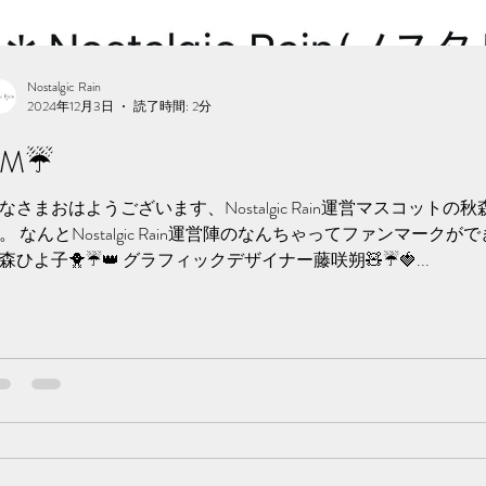
Nostalgic Rain
2024年12月3日
読了時間: 2分
M☔️
なさまおはようございます、Nostalgic Rain運営マスコットの
。 なんとNostalgic Rain運営陣のなんちゃってファンマークが
森ひよ子🐥☔️👑 グラフィックデザイナー藤咲朔🧸☔️🍓...