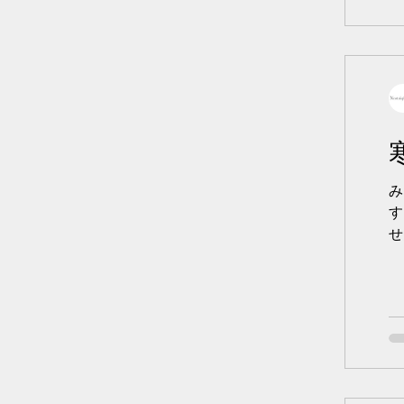
み
す
せ
っ