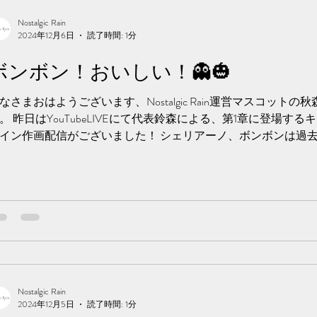
Nostalgic Rain
2024年12月6日
読了時間: 1分
ボンボン！おいしい！👻🎃
なさまおはようございます、Nostalgic Rain運営マスコットの
。 昨日はYouTubeLIVEにて代表鈴森による、第1章に登場す
イン作画配信がございました！ シェリアーノ、ボンボンは過
るキャラクターなので秋森も知...
Nostalgic Rain
2024年12月5日
読了時間: 1分