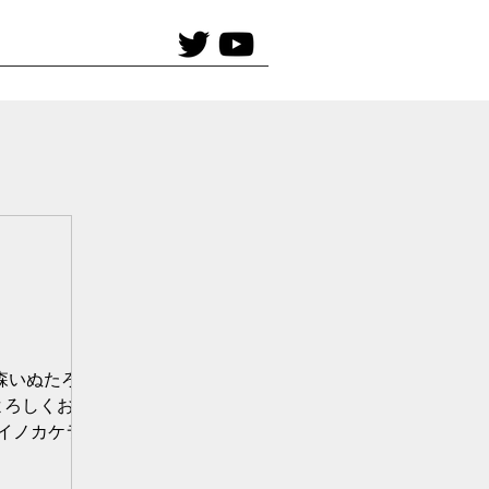
秋森いぬたろで
nをよろしくお願い
カイノカケラ 序