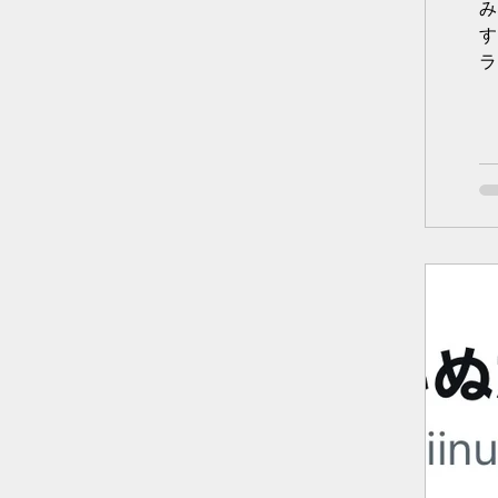
み
す
ラ
ょ