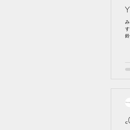
Y
み
す
鈴
꜀