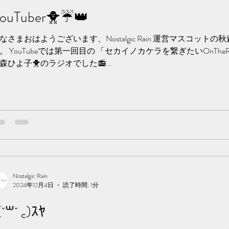
ouTuber🐥☔️👑
なさまおはようございます、Nostalgic Rain 運営マスコット
。 YouTubeでは第一回目の 「セカイノカケラを繋ぎたいOnTheRadio
森ひよ子🐥のラジオでした📻...
Nostalgic Rain
2024年12月4日
読了時間: 1分
(˘꒳˘ ꜀)ｽﾔ