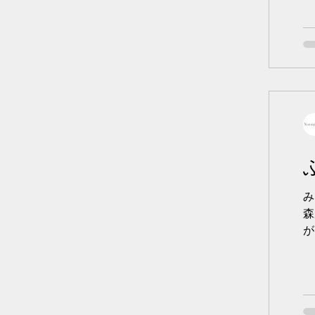
み
森
が
で