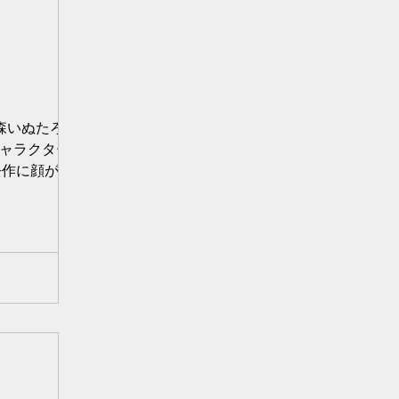
秋森いぬたろで
るキャラクターのデ
去作に顔がでて