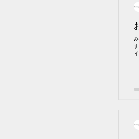
み
す
イ
な