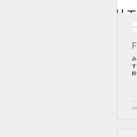
F
み
す
鈴