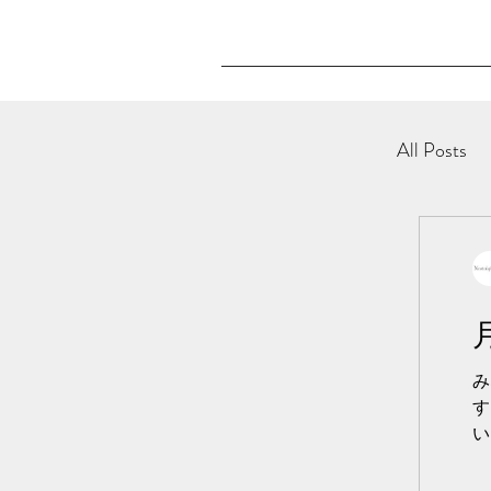
All Posts
み
す
い
章.