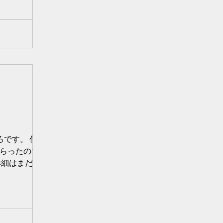
たろです。 代表鈴
らったのです
詳細はまだなの