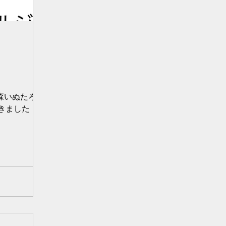
秋森いぬたろで
できました！ 代表