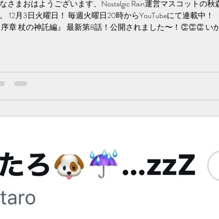
なさまおはようございます、Nostalgic Rain運営マスコットの
。 12月3日火曜日！ 毎週火曜日20時からYouTubeにて連載中
 序章 杖の神託編』 最新第8話！公開されました〜！👏👏👏 
うか？...