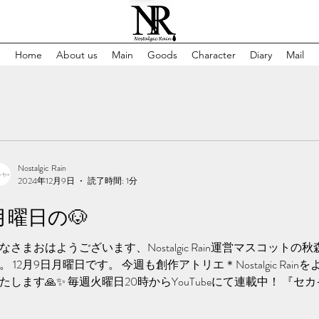
Home
About us
Main
Goods
Character
Diary
Mail
Nostalgic Rain
2024年12月9日
読了時間: 1分
月曜日の🐶
なさまおはようございます、Nostalgic Rain運営マスコットの
。 12月9日月曜日です。 今週も創作アトリエ＊Nostalgic Rai
たします🙏✨️ 毎週火曜日20時からYouTubeにて連載中！ 『セ
..