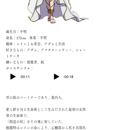
誕生日：不明
身長：172cm 体重：不明
趣味：レインとお茶会、アダムと生活
好きなもの：アダム、アフタヌーンティー、ショー
トケーキ
嫌いなもの：邪魔者、蛇
ボイスサンプル：
-00:11
-00:18
雫の旅のパートナーであり、案内人。
愛と絆を司る生命体として生みだされた最初の女性
型の生命体で、
「創造の杖」をその魂に宿していた。
戦闘時はレインの命により、心臓部から杖を具現化