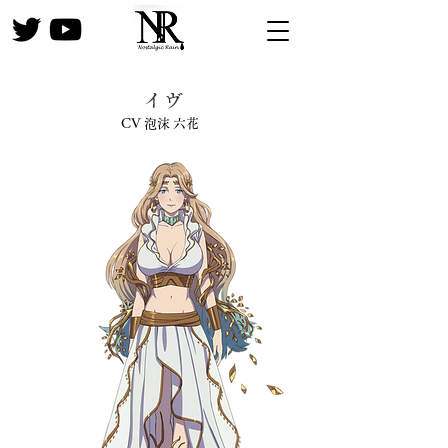
イヴ
CV 泡沫 六花